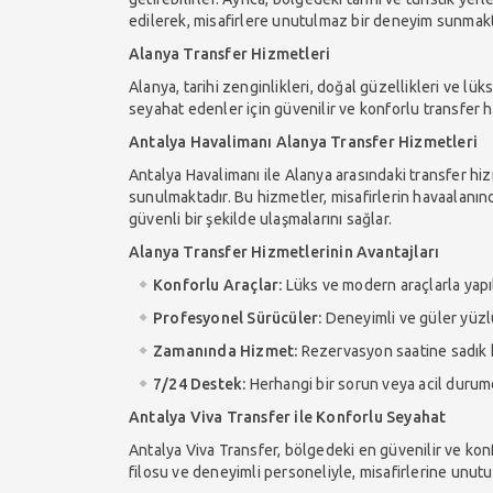
edilerek, misafirlere unutulmaz bir deneyim sunmakt
Alanya Transfer Hizmetleri
Alanya, tarihi zenginlikleri, doğal güzellikleri ve lü
seyahat edenler için güvenilir ve konforlu transfer 
Antalya Havalimanı Alanya Transfer Hizmetleri
Antalya Havalimanı ile Alanya arasındaki transfer hi
sunulmaktadır. Bu hizmetler, misafirlerin havaalanın
güvenli bir şekilde ulaşmalarını sağlar.
Alanya Transfer Hizmetlerinin Avantajları
Konforlu Araçlar:
Lüks ve modern araçlarla yapıl
Profesyonel Sürücüler:
Deneyimli ve güler yüzlü
Zamanında Hizmet:
Rezervasyon saatine sadık ka
7/24 Destek:
Herhangi bir sorun veya acil durumd
Antalya Viva Transfer ile Konforlu Seyahat
Antalya Viva Transfer, bölgedeki en güvenilir ve konf
filosu ve deneyimli personeliyle, misafirlerine unut