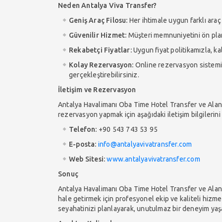
Neden Antalya Viva Transfer?
Geniş Araç Filosu:
Her ihtimale uygun farklı araç
Güvenilir Hizmet:
Müşteri memnuniyetini ön pland
Rekabetçi Fiyatlar:
Uygun fiyat politikamızla, ka
Kolay Rezervasyon:
Online rezervasyon sistemimi
gerçekleştirebilirsiniz.
İletişim ve Rezervasyon
Antalya Havalimanı Oba Time Hotel Transfer ve Alany
rezervasyon yapmak için aşağıdaki iletişim bilgilerini 
Telefon:
+90 543 743 53 95
E-posta:
info@antalyavivatransfer.com
Web Sitesi:
www.antalyavivatransfer.com
Sonuç
Antalya Havalimanı Oba Time Hotel Transfer ve Alanya
hale getirmek için profesyonel ekip ve kaliteli hizme
seyahatinizi planlayarak, unutulmaz bir deneyim yaşa