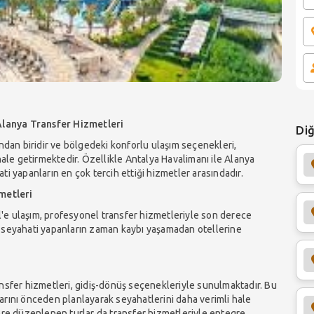
Alanya Transfer Hizmetleri
Diğ
ından biridir ve bölgedeki konforlu ulaşım seçenekleri,
hale getirmektedir. Özellikle Antalya Havalimanı ile Alanya
hati yapanların en çok tercih ettiği hizmetler arasındadır.
metleri
'e ulaşım, profesyonel transfer hizmetleriyle son derece
 iş seyahati yapanların zaman kaybı yaşamadan otellerine
ansfer hizmetleri, gidiş-dönüş seçenekleriyle sunulmaktadır. Bu
arını önceden planlayarak seyahatlerini daha verimli hale
erlere düzenlenen turlar da transfer hizmetleriyle entegre