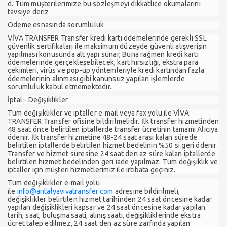
d. Tüm müşterilerimize bu sözleşmeyi dikkatlice okumalarını
tavsiye deriz.
Ödeme esnasında sorumluluk
VİVA TRANSFER Transfer kredi kartı ödemelerinde gerekli SSL
güvenlik sertifikaları ile maksimum düzeyde güvenli alışverişin
yapılması konusunda alt yapı sunar, Buna rağmen kredi kartı
ödemelerinde gerçekleşebilecek, kart hırsızlığı, ekstra para
çekimleri, virüs ve pop-up yöntemleriyle kredi kartından fazla
ödemelerinin alınması gibi kanunsuz yapılan işlemlerde
sorumluluk kabul etmemektedir.
İptal - Değişiklikler
Tüm değişiklikler ve iptaller e-mail veya fax yolu ile VİVA
TRANSFER Transfer ofisine bildirilmelidir. İlk transfer hizmetinden
48 saat önce belirtilen iptallerde transfer ücretinin tamamı Alıcıya
ödenir. İlk transfer hizmetine 48-24 saat arası kalan sürede
belirtilen iptallerde belirtilen hizmet bedelinin %50 si geri ödenir.
Transfer ve hizmet süresine 24 saat den az süre kalan iptallerde
belirtilen hizmet bedelinden geri iade yapılmaz. Tüm değişiklik ve
iptaller için müşteri hizmetlerimiz ile irtibata geçiniz.
Tüm değişiklikler e-mail yolu
ile
info@antalyavivatransfer.com
adresine bildirilmeli,
değişiklikler belirtilen hizmet tarihinden 24 saat öncesine kadar
yapılan değişiklikleri kapsar ve 24 saat öncesine kadar yapılan
tarih, saat, buluşma saati, alınış saati, değişikliklerinde ekstra
ücret talep edilmez, 24 saat den az süre zarfında yapılan