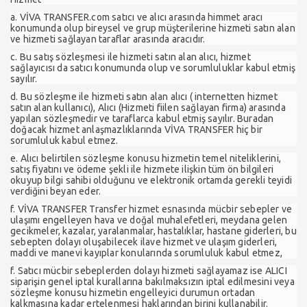
a. VİVA TRANSFER.com satıcı ve alıcı arasında himmet aracı
konumunda olup bireysel ve grup müşterilerine hizmeti satın alan
ve hizmeti sağlayan taraflar arasında aracıdır.
c. Bu satış sözleşmesi ile hizmeti satın alan alıcı, hizmet
sağlayıcısı da satıcı konumunda olup ve sorumluluklar kabul etmiş
sayılır.
d. Bu sözleşme ile hizmeti satın alan alıcı ( internetten hizmet
satın alan kullanıcı), Alıcı (Hizmeti fiilen sağlayan firma) arasında
yapılan sözleşmedir ve taraflarca kabul etmiş sayılır. Buradan
doğacak hizmet anlaşmazlıklarında VİVA TRANSFER hiç bir
sorumluluk kabul etmez.
e. Alıcı belirtilen sözleşme konusu hizmetin temel niteliklerini,
satış fiyatını ve ödeme şekli ile hizmete ilişkin tüm ön bilgileri
okuyup bilgi sahibi olduğunu ve elektronik ortamda gerekli teyidi
verdiğini beyan eder.
f. VİVA TRANSFER Transfer hizmet esnasında mücbir sebepler ve
ulaşımı engelleyen hava ve doğal muhalefetleri, meydana gelen
gecikmeler, kazalar, yaralanmalar, hastalıklar, hastane giderleri, bu
sebepten dolayı oluşabilecek ilave hizmet ve ulaşım giderleri,
maddi ve manevi kayıplar konularında sorumluluk kabul etmez,
f. Satıcı mücbir sebeplerden dolayı hizmeti sağlayamaz ise ALICI
siparişin genel iptal kurallarına bakılmaksızın iptal edilmesini veya
sözleşme konusu hizmetin engelleyici durumun ortadan
kalkmasına kadar ertelenmesi haklarından birini kullanabilir.