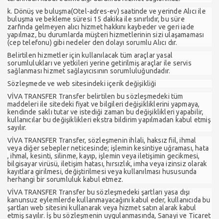
k. Dönüş ve buluşma(Otel-adres-ev) saatinde ve yerinde Alıcı ile
buluşma ve bekleme süresi 15 dakika ile sınırlıdır, bu süre
zarfında gelmeyen alıcı hizmet hakkını kaybeder ve geri iade
yapılmaz, bu durumlarda müşteri hizmetlerinin sizi ulaşamaması
(cep telefonu) gibi nedeler den dolayı sorumlu Alıcı dır.
Belirtilen hizmetler için kullanılacak tüm araçlar yasal
sorumlulukları ve yetkileri yerine getirilmiş araçlar ile servis
sağlanması hizmet sağlayıcısının sorumluluğundadır.
Sözleşmede ve web sitesindeki içerik değişikliği
VİVA TRANSFER Transfer belirtilen bu sözleşmedeki tüm
maddeleri ile sitedeki fiyat ve bilgileri değişikliklerini yapmaya,
kendinde saklı tutar ve istediği zaman bu değişiklikleri yapabilir,
kullanıcılar bu değişiklikleri ekstra bildirim yapılmadan kabul etmiş
sayılır.
VİVA TRANSFER Transfer, sözleşmenin ihlali, haksız fiil, ihmal
veya diğer sebepler neticesinde; işlemin kesintiye uğraması, hata
, ihmal, kesinti, silinme, kayıp, işlemin veya iletişimin gecikmesi,
bilgisayar virüsü, iletişim hatası, hırsızlık, imha veya izinsiz olarak
kayıtlara girilmesi, değiştirilmesi veya kullanılması hususunda
herhangi bir sorumluluk kabul etmez.
VİVA TRANSFER Transfer bu sözleşmedeki şartları yasa dışı
kanunsuz eylemlerde kullanmayacağını kabul eder, kullanıcıda bu
şartları web sitesini kullanarak veya hizmet satın alarak kabul
etmiş sayılır. İş bu sözleşmenin uygulanmasında, Sanayi ve Ticaret