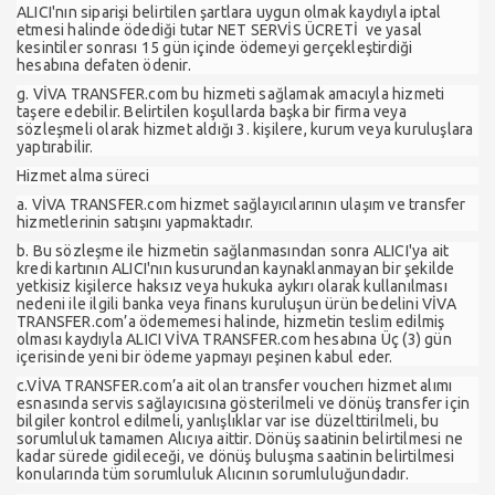
ALICI'nın siparişi belirtilen şartlara uygun olmak kaydıyla iptal
etmesi halinde ödediği tutar NET SERVİS ÜCRETİ ve yasal
kesintiler sonrası 15 gün içinde ödemeyi gerçekleştirdiği
hesabına defaten ödenir.
g. VİVA TRANSFER.com bu hizmeti sağlamak amacıyla hizmeti
taşere edebilir. Belirtilen koşullarda başka bir firma veya
sözleşmeli olarak hizmet aldığı 3. kişilere, kurum veya kuruluşlara
yaptırabilir.
Hizmet alma süreci
a. VİVA TRANSFER.com hizmet sağlayıcılarının ulaşım ve transfer
hizmetlerinin satışını yapmaktadır.
b. Bu sözleşme ile hizmetin sağlanmasından sonra ALICI'ya ait
kredi kartının ALICI'nın kusurundan kaynaklanmayan bir şekilde
yetkisiz kişilerce haksız veya hukuka aykırı olarak kullanılması
nedeni ile ilgili banka veya finans kuruluşun ürün bedelini VİVA
TRANSFER.com’a ödememesi halinde, hizmetin teslim edilmiş
olması kaydıyla ALICI VİVA TRANSFER.com hesabına Üç (3) gün
içerisinde yeni bir ödeme yapmayı peşinen kabul eder.
c.VİVA TRANSFER.com’a ait olan transfer voucherı hizmet alımı
esnasında servis sağlayıcısına gösterilmeli ve dönüş transfer için
bilgiler kontrol edilmeli, yanlışlıklar var ise düzelttirilmeli, bu
sorumluluk tamamen Alıcıya aittir. Dönüş saatinin belirtilmesi ne
kadar sürede gidileceği, ve dönüş buluşma saatinin belirtilmesi
konularında tüm sorumluluk Alıcının sorumluluğundadır.