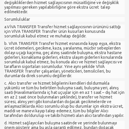
değişikliklerden hizmet sağlayıcısının müsaitliğine ve değişiklik
yapılması gereken yapılabilirliğine göre ekstra ücret talep
edilmektedir.
Sorumluluklar
a.VİVA TRANSFER Transfer hizmet sağlayıcısının ürününü sattığı
için VİVA TRANSFER Transfer ürün kusurları konusunda
sorumluluk kabul etmez ve muhatap değildir.
b. VİVA TRANSFER Transfer hizmet esnasında kayıp eşya, ekstra
ücret ödemeleri, gecikme, kaza, yaralanma, mücbir sebeplerden
dolayı uçağı kaçırma, geç alınış saatinde buluşma, ekstra hastane
giderleri, konaklama giderleri, ekstra ulaşım giderleri konularında
sorumluluk kabul etmez, bu konuda alıcı ve hizmet sağlayıcısı ve
tarafların sigortaları sorumludur. Yine aynı şekilde VİVA
TRANSFER Transfer çalışanları, yöneticileri, temsilcileri, bu
durumlarda direk sorumlu değillerdir.
c. Alıcı transfer ve hizmet bilgilerini kendileri doldurmakla
yükümlü ve tüm bu belirtilen buluşma saati, buluşma yeri, alınış
saati (Havalimanlarında iç hat uçuşlar için en az 1 saat – dış hat için
en az 2 saat önce bulunmaları şeklinde), transfer ve hizmet
süresi, alınış yeri gibi konulardan doğacak gecikmelerde ve
anlaşmazlıklarda Alıcı sorumlu olup bu durumlar için ekstra ücret,
maddi ve manevi kayıp talep edemez, tüm bu bilgiler Alıcı
tarafından doldurulup ve takibi hizmeti alan alıcı tarafından yapılır.
d. Hizmet sağlayıcıları buluşma saatinde ve yerinde bulunmayı
önem gösterir ama bu asla garanti edilmez, bundan doğacak