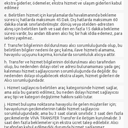
ekstra giderler, ödemeler, ekstra hizmet ve ulaşım giderleri kabul
edilmez
e. Belirtilen hizmet için karşılamalarda havalimanında bekleme
süresi iç hatlarda maksimum 45 Dak. Dış hatlarda maksimum 60
dakika olarak sınırlandırılmıştır. dönüş veya otelden-adresten
alınış için belirtilen tarih ve saat den en fazla 15 dakika bekleme
süresi vardır, bu andan itibaren alıcı hiç bir hak iddia edemez, para
iadesi yapılmaz..
f. Transfer bilgilerinin doldurulması alıcı sorumluluğunda olup, bu
belirtilen bilgiler nedeni ile geç kalma, ilave hizmeti alamama,
havayolu uçuşunu kaçırma, konularda sorumluluk alıcıya aittir.
h. Transfer ve hizmet bilgilerinin doldurulması alıcı tarafından
olup, bu nedenden dolayı otel ve adresi bulunamaması yada geç
kalınması hizmet sağlayıcısının sorumluluğunda da değildir. Bu
nedenden dolayı oluşabilecek ekstra ulaşım, hizmet giderleri de
Alıcı sorumluğundadır.
i. Hizmet sağlayıcısı belirtilen araç kategorisinde hizmet sağlar,
ama asla bu garanti edilmez, bu neden dolayı hizmet sağlayıcısı
araç tipi ve kategori değiştirme hakkını saklı tutar.
j. Hizmet buluşma noktasına havayolu ile gelen müşteriler için;
havayolunun gecikmelerinin takibi hizmet sağlayıcısı
sorumluluğundadır, ama bu 3 saat olarak sınırlıdır. 3 saat den fazla
gecikmelerde VİVA TRANSFER Transfer ile iletişim kurulmalıdır. 3
saat den fazla beklemeler için ekstra ücret talep edilebilir. Alıcı
tarafından kabul edilmediği durumda hizmet sağlanmaz.