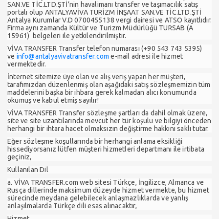
SAN.VE TİC.LTD.ŞTİ’nin havalimanı transfer ve taşımacılık satış
portalı olup ANTALYAVİVA TURİZM İNŞAAT SAN.VE TİC.LTD.ŞTİ
Antalya Kurumlar V.D 0700455138 vergi dairesi ve ATSO kayıtlıdır.
Firma aynı zamanda Kültür ve Turizm Müdürlüğü TURSAB (A
15961) belgeleri ile yetkilendirilmiştir.
VİVA TRANSFER Transfer telefon numarası (+90 543 743 5395)
ve
info@antalyavivatransfer.com
e-mail adresi ile hizmet
vermektedir.
İnternet sitemize üye olan ve alış veriş yapan her müşteri,
tarafımızdan düzenlenmiş olan aşağıdaki satış sözleşmemizin tüm
maddelerini başka bir ihbara gerek kalmadan alıcı konumunda
okumuş ve kabul etmiş sayılır!
VİVA TRANSFER Transfer sözleşme şartları da dahil olmak üzere,
site ve site uzantılarında mevcut her tür koşulu ve bilgiyi önceden
herhangi bir ihtara hacet olmaksızın değiştirme hakkını saklı tutar.
Eğer sözleşme koşullarında bir herhangi anlama eksikliği
hissediyorsanız lütfen müşteri hizmetleri departmanı ile irtibata
geçiniz,
Kullanılan Dil
a. VİVA TRANSFER.com web sitesi Türkçe, İngilizce, Almanca ve
Rusça dillerinde maksimum düzeyde hizmet vermekte, bu hizmet
sürecinde meydana gelebilecek anlaşmazlıklarda ve yanlış
anlaşılmalarda Türkçe dili esas alınacaktır,
Hizmet