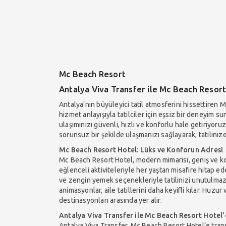
Mc Beach Resort
Antalya Viva Transfer ile Mc Beach Resort
Antalya’nın büyüleyici tatil atmosferini hissettiren M
hizmet anlayışıyla tatilciler için eşsiz bir deneyim 
ulaşımınızı güvenli, hızlı ve konforlu hale getiriyor
sorunsuz bir şekilde ulaşmanızı sağlayarak, tatilini
Mc Beach Resort Hotel: Lüks ve Konforun Adresi
Mc Beach Resort Hotel, modern mimarisi, geniş ve ko
eğlenceli aktiviteleriyle her yaştan misafire hitap e
ve zengin yemek seçenekleriyle tatilinizi unutulmaz b
animasyonlar, aile tatillerini daha keyifli kılar. Huzu
destinasyonları arasında yer alır.
Antalya Viva Transfer ile Mc Beach Resort Hotel’
Antalya Viva Transfer, Mc Beach Resort Hotel’e transf