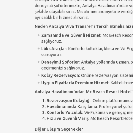
deneyimli şoförlerimizle, Antalya Havalimanı’ndan ve
şekilde ulaşabilirsiniz. Misafir memnuniyetine verdiğ
ayrıcalıklı bir hizmet alırsınız.
Neden Antalya Viva Transfer’i Tercih Etmelisiniz
Zamanında ve Güvenli Hizmet
: Mc Beach Resor
sağlıyoruz.
Lüks Araçlar
: Konforlu koltuklar, klima ve Wi-Fi 
sunuyoruz.
Deneyimli Şoförler
: Antalya yollarında uzman, p
geçirmenizi sağlıyoruz.
Kolay Rezervasyon
: Online rezervasyon sistemi
Uygun Fiyatlarla Premium Hizmet
: Kaliteli tr
Antalya Havalimanı’ndan Mc Beach Resort Hotel’
Rezervasyon Kolaylığı
: Online platformumuz
Havalimanında Karşılama
: Profesyonel şoför
Konforlu Yolculuk
: Wi-Fi, klima ve geniş iç m
Hızlı ve Güvenli Varış
: Mc Beach Resort Hotel’
Diğer Ulaşım Seçenekleri