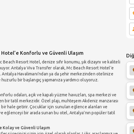
 Hotel’e Konforlu ve Güvenli Ulaşım
Diğ
c Beach Resort Hotel, denize sıfır konumu, şık dizaynı ve kaliteli
sunuyor. Antalya Viva Transfer olarak, Mc Beach Resort Hotel’e
uz. Antalya Havalimanı’ndan ya da şehir merkezinden otelinize
ze huzurlu bir başlangıç yapmanıza yardımcı oluyoruz.
nforlu odaları, açık ve kapalı yüzme havuzları, spa merkezi ve
den bir tatil merkezidir. Özel plajı, muhteşem Akdeniz manzarası
ir hale getirir. Çocuklar için sunulan eğlence alanları ve
r ve eğlenceyi bir arada sunan bu otel, Antalya’nın popüler tatil
e Kolay ve Güvenli Ulaşım
er sürecinizi sizin için özel olarak planlar. Lüks araçlarımız ve