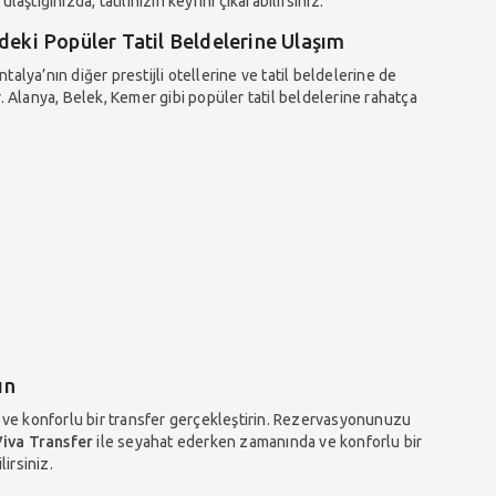
ulaştığınızda, tatilinizin keyfini çıkarabilirsiniz.
ndeki Popüler Tatil Beldelerine Ulaşım
Antalya’nın diğer prestijli otellerine ve tatil beldelerine de
. Alanya, Belek, Kemer gibi popüler tatil beldelerine rahatça
ın
lı ve konforlu bir transfer gerçekleştirin. Rezervasyonunuzu
iva Transfer
ile seyahat ederken zamanında ve konforlu bir
lirsiniz.