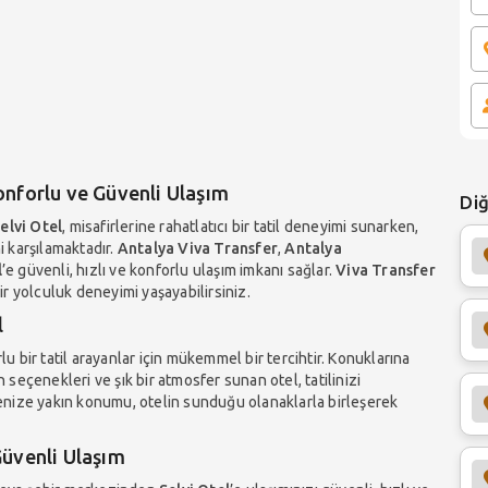
Konforlu ve Güvenli Ulaşım
Diğ
elvi Otel
, misafirlerine rahatlatıcı bir tatil deneyimi sunarken,
i karşılamaktadır.
Antalya Viva Transfer
,
Antalya
l
’e güvenli, hızlı ve konforlu ulaşım imkanı sağlar.
Viva Transfer
bir yolculuk deneyimi yaşayabilirsiniz.
l
rlu bir tatil arayanlar için mükemmel bir tercihtir. Konuklarına
n seçenekleri ve şık bir atmosfer sunan otel, tatilinizi
enize yakın konumu, otelin sunduğu olanaklarla birleşerek
Güvenli Ulaşım