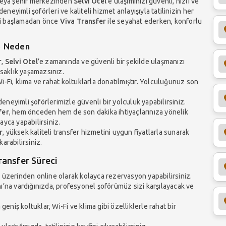
veya şehir merkezinden
Selvi Otel
’e ulaşımınızı güvenli, hızlı ve
, deneyimli şoförleri ve kaliteli hizmet anlayışıyla tatilinizin her
izi başlamadan önce
Viva Transfer
ile seyahat ederken, konforlu
 5 Neden
r
,
Selvi Otel
’e zamanında ve güvenli bir şekilde ulaşmanızı
ksaklık yaşamazsınız.
i-Fi, klima ve rahat koltuklarla donatılmıştır. Yolculuğunuz son
eneyimli şoförlerimizle güvenli bir yolculuk yapabilirsiniz.
fer
, hem önceden hem de son dakika ihtiyaçlarınıza yönelik
yca yapabilirsiniz.
r
, yüksek kaliteli transfer hizmetini uygun fiyatlarla sunarak
arabilirsiniz.
ransfer Süreci
üzerinden online olarak kolayca rezervasyon yapabilirsiniz.
’na vardığınızda, profesyonel şoförümüz sizi karşılayacak ve
geniş koltuklar, Wi-Fi ve klima gibi özelliklerle rahat bir