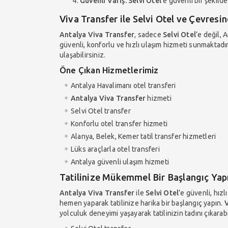
Güvenli Varış:
Selvi Otel
’e güvenli bir şekilde 
Viva Transfer ile Selvi Otel ve Çevresi
Antalya Viva Transfer
, sadece
Selvi Otel
’e değil, 
güvenli, konforlu ve hızlı ulaşım hizmeti sunmaktadır
ulaşabilirsiniz.
Öne Çıkan Hizmetlerimiz
Antalya Havalimanı otel transferi
Antalya Viva Transfer
hizmeti
Selvi Otel transfer
Konforlu otel transfer hizmeti
Alanya, Belek, Kemer tatil transfer hizmetleri
Lüks araçlarla otel transferi
Antalya güvenli ulaşım hizmeti
Tatilinize Mükemmel Bir Başlangıç Yap
Antalya Viva Transfer
ile
Selvi Otel
’e güvenli, hız
hemen yaparak tatilinize harika bir başlangıç yapın.
V
yolculuk deneyimi yaşayarak tatilinizin tadını çıkarabi