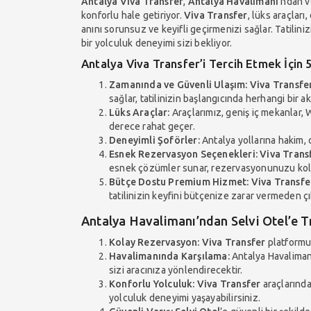
Antalya Viva Transfer
,
Antalya Havalimanı
’ndan 
konforlu hale getiriyor.
Viva Transfer
, lüks araçları
anını sorunsuz ve keyifli geçirmenizi sağlar. Tatilin
bir yolculuk deneyimi sizi bekliyor.
Antalya Viva Transfer’i Tercih Etmek İçin
Zamanında ve Güvenli Ulaşım:
Viva Transfe
sağlar, tatilinizin başlangıcında herhangi bir a
Lüks Araçlar:
Araçlarımız, geniş iç mekanlar, W
derece rahat geçer.
Deneyimli Şoförler:
Antalya yollarına hakim, d
Esnek Rezervasyon Seçenekleri:
Viva Trans
esnek çözümler sunar, rezervasyonunuzu kola
Bütçe Dostu Premium Hizmet:
Viva Transfe
tatilinizin keyfini bütçenize zarar vermeden çık
Antalya Havalimanı’ndan Selvi Otel’e T
Kolay Rezervasyon:
Viva Transfer
platformu 
Havalimanında Karşılama:
Antalya Havalimanı
sizi aracınıza yönlendirecektir.
Konforlu Yolculuk:
Viva Transfer
araçlarında 
yolculuk deneyimi yaşayabilirsiniz.