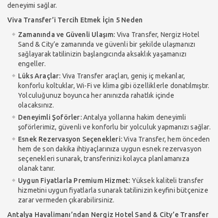
deneyimi sağlar.
Viva Transfer’i Tercih Etmek İçin 5 Neden
Zamanında ve Güvenli Ulaşım:
Viva Transfer, Nergiz Hotel
Sand & City’e zamanında ve güvenli bir şekilde ulaşmanızı
sağlayarak tatilinizin başlangıcında aksaklık yaşamanızı
engeller.
Lüks Araçlar:
Viva Transfer araçları, geniş iç mekanlar,
konforlu koltuklar, Wi-Fi ve klima gibi özelliklerle donatılmıştır.
Yolculuğunuz boyunca her anınızda rahatlık içinde
olacaksınız.
Deneyimli Şoförler:
Antalya yollarına hakim deneyimli
şoförlerimiz, güvenli ve konforlu bir yolculuk yapmanızı sağlar.
Esnek Rezervasyon Seçenekleri:
Viva Transfer, hem önceden
hem de son dakika ihtiyaçlarınıza uygun esnek rezervasyon
seçenekleri sunarak, transferinizi kolayca planlamanıza
olanak tanır.
Uygun Fiyatlarla Premium Hizmet:
Yüksek kaliteli transfer
hizmetini uygun fiyatlarla sunarak tatilinizin keyfini bütçenize
zarar vermeden çıkarabilirsiniz.
Antalya Havalimanı’ndan Nergiz Hotel Sand & City’e Transfer