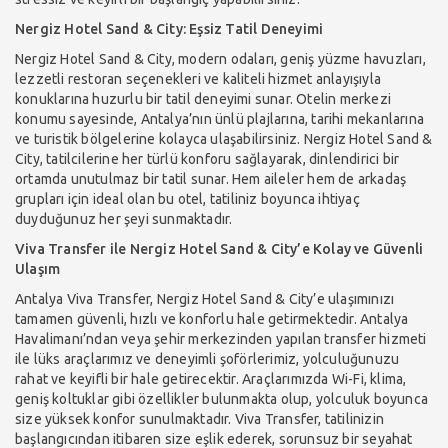
Nergiz Hotel Sand & City: Eşsiz Tatil Deneyimi
Nergiz Hotel Sand & City, modern odaları, geniş yüzme havuzları,
lezzetli restoran seçenekleri ve kaliteli hizmet anlayışıyla
konuklarına huzurlu bir tatil deneyimi sunar. Otelin merkezi
konumu sayesinde, Antalya’nın ünlü plajlarına, tarihi mekanlarına
ve turistik bölgelerine kolayca ulaşabilirsiniz. Nergiz Hotel Sand &
City, tatilcilerine her türlü konforu sağlayarak, dinlendirici bir
ortamda unutulmaz bir tatil sunar. Hem aileler hem de arkadaş
grupları için ideal olan bu otel, tatiliniz boyunca ihtiyaç
duyduğunuz her şeyi sunmaktadır.
Viva Transfer ile Nergiz Hotel Sand & City’e Kolay ve Güvenli
Ulaşım
Antalya Viva Transfer, Nergiz Hotel Sand & City’e ulaşımınızı
tamamen güvenli, hızlı ve konforlu hale getirmektedir. Antalya
Havalimanı’ndan veya şehir merkezinden yapılan transfer hizmeti
ile lüks araçlarımız ve deneyimli şoförlerimiz, yolculuğunuzu
rahat ve keyifli bir hale getirecektir. Araçlarımızda Wi-Fi, klima,
geniş koltuklar gibi özellikler bulunmakta olup, yolculuk boyunca
size yüksek konfor sunulmaktadır. Viva Transfer, tatilinizin
başlangıcından itibaren size eşlik ederek, sorunsuz bir seyahat