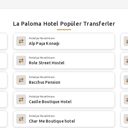
La Paloma Hotel Popüler Transferler
Antalya Havalimanı
Alp Paşa Konağı
Antalya Havalimanı
Role Street Hostel
Antalya Havalimanı
Bacchus Pension
Antalya Havalimanı
Castle Boutique Hotel
Antalya Havalimanı
Char Me Boutique hotel