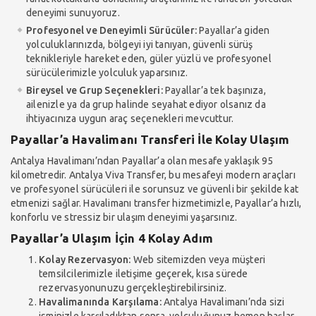
deneyimi sunuyoruz.
Profesyonel ve Deneyimli Sürücüler:
Payallar’a giden
yolculuklarınızda, bölgeyi iyi tanıyan, güvenli sürüş
teknikleriyle hareket eden, güler yüzlü ve profesyonel
sürücülerimizle yolculuk yaparsınız.
Bireysel ve Grup Seçenekleri:
Payallar’a tek başınıza,
ailenizle ya da grup halinde seyahat ediyor olsanız da
ihtiyacınıza uygun araç seçenekleri mevcuttur.
Payallar’a Havalimanı Transferi İle Kolay Ulaşım
Antalya Havalimanı’ndan Payallar’a olan mesafe yaklaşık 95
kilometredir. Antalya Viva Transfer, bu mesafeyi modern araçları
ve profesyonel sürücüleri ile sorunsuz ve güvenli bir şekilde kat
etmenizi sağlar. Havalimanı transfer hizmetimizle, Payallar’a hızlı,
konforlu ve stressiz bir ulaşım deneyimi yaşarsınız.
Payallar’a Ulaşım İçin 4 Kolay Adım
Kolay Rezervasyon:
Web sitemizden veya müşteri
temsilcilerimizle iletişime geçerek, kısa sürede
rezervasyonunuzu gerçekleştirebilirsiniz.
Havalimanında Karşılama:
Antalya Havalimanı’nda sizi
isminizle karşıladıktan sonra, yolculuğunuz hemen başlar.