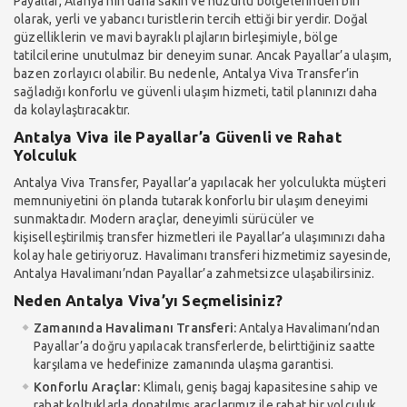
Payallar, Alanya’nın daha sakin ve huzurlu bölgelerinden biri
olarak, yerli ve yabancı turistlerin tercih ettiği bir yerdir. Doğal
güzelliklerin ve mavi bayraklı plajların birleşimiyle, bölge
tatilcilerine unutulmaz bir deneyim sunar. Ancak Payallar’a ulaşım,
bazen zorlayıcı olabilir. Bu nedenle, Antalya Viva Transfer’in
sağladığı konforlu ve güvenli ulaşım hizmeti, tatil planınızı daha
da kolaylaştıracaktır.
Antalya Viva ile Payallar’a Güvenli ve Rahat
Yolculuk
Antalya Viva Transfer, Payallar’a yapılacak her yolculukta müşteri
memnuniyetini ön planda tutarak konforlu bir ulaşım deneyimi
sunmaktadır. Modern araçlar, deneyimli sürücüler ve
kişiselleştirilmiş transfer hizmetleri ile Payallar’a ulaşımınızı daha
kolay hale getiriyoruz. Havalimanı transferi hizmetimiz sayesinde,
Antalya Havalimanı’ndan Payallar’a zahmetsizce ulaşabilirsiniz.
Neden Antalya Viva’yı Seçmelisiniz?
Zamanında Havalimanı Transferi:
Antalya Havalimanı’ndan
Payallar’a doğru yapılacak transferlerde, belirttiğiniz saatte
karşılama ve hedefinize zamanında ulaşma garantisi.
Konforlu Araçlar:
Klimalı, geniş bagaj kapasitesine sahip ve
rahat koltuklarla donatılmış araçlarımız ile rahat bir yolculuk