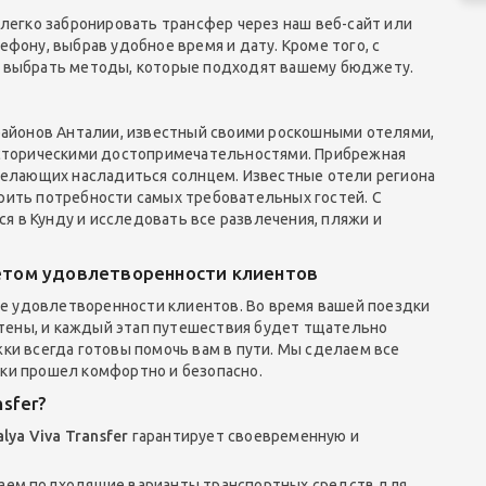
легко забронировать трансфер через наш веб-сайт или
фону, выбрав удобное время и дату. Кроме того, с
 выбрать методы, которые подходят вашему бюджету.
районов Анталии, известный своими роскошными отелями,
историческими достопримечательностями. Прибрежная
желающих насладиться солнцем. Известные отели региона
ить потребности самых требовательных гостей. С
я в Кунду и исследовать все развлечения, пляжи и
четом удовлетворенности клиентов
е удовлетворенности клиентов. Во время вашей поездки
чтены, и каждый этап путешествия будет тщательно
и всегда готовы помочь вам в пути. Мы сделаем все
ки прошел комфортно и безопасно.
nsfer
?
lya Viva Transfer
гарантирует своевременную и
гаем подходящие варианты транспортных средств для