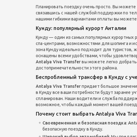
Планировать поездку очень просто. Вы можете 
связавшись с нашей службой поддержки по теле
нашими гибкими вариантами оплаты вы можете
Кунду: популярный курорт Анталии
Кунду — один из самых популярных курортных 
спа-центрами, возможностями для шопинга и 
зона Кунду идеально подходит для туристов, 
оснащены всеми удобствами, чтобы удовлетвор
Antalya Viva Transfer
вы можете легко добратьс
достопримечательности этого района.
Беспроблемный трансфер в Кунду с у
Antalya Viva Transfer
придает большое значени
в Кунду все ваши потребности будут заранее у
спланирован. Наши водители и служба поддержк
возможное, чтобы каждый момент вашей поезд
Почему стоит выбрать
Antalya Viva Tra
Своевременная и безопасная поездка
:
Anta
безопасную поездку в Кунду.
Широкий выбор автомобилей
: Мы предла