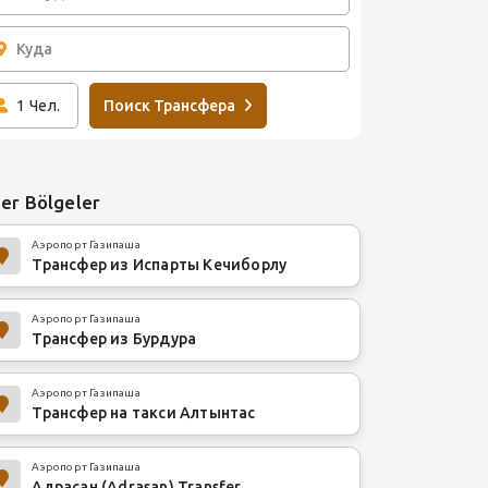
1
Чел.
Поиск Трансфера
er Bölgeler
Аэропорт Газипаша
Трансфер из Испарты Кечиборлу
Аэропорт Газипаша
Трансфер из Бурдура
Аэропорт Газипаша
Трансфер на такси Алтынтас
Аэропорт Газипаша
Адрасан (Adrasan) Transfer