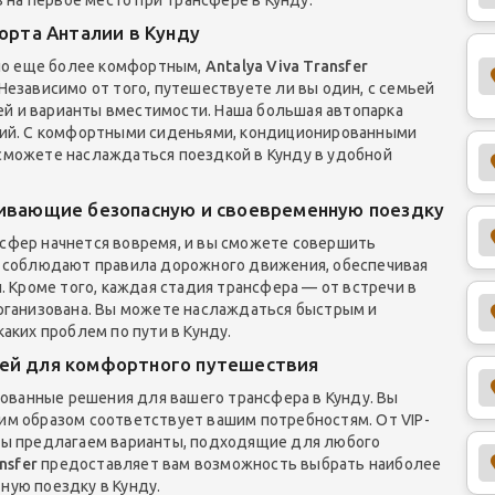
орта Анталии в Кунду
ало еще более комфортным,
Antalya Viva Transfer
езависимо от того, путешествуете ли вы один, с семьей
лей и варианты вместимости. Наша большая автопарка
вий. С комфортными сиденьями, кондиционированными
сможете наслаждаться поездкой в Кунду в удобной
ивающие безопасную и своевременную поездку
нсфер начнется вовремя, и вы сможете совершить
и соблюдают правила дорожного движения, обеспечивая
. Кроме того, каждая стадия трансфера — от встречи в
рганизована. Вы можете наслаждаться быстрым и
аких проблем по пути в Кунду.
ей для комфортного путешествия
ованные решения для вашего трансфера в Кунду. Вы
м образом соответствует вашим потребностям. От VIP-
мы предлагаем варианты, подходящие для любого
nsfer
предоставляет вам возможность выбрать наиболее
ую поездку в Кунду.