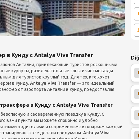
в Кунду с Antalya Viva Transfer
Diğ
 районов Анталии, привлекающий туристов роскошными
нные курорты, развлекательные зоны и чистые воды
ым для туристов круглый год. Для тех, кто хочет
ером в Кунду,
Antalya Viva Transfer
— это идеальный
ансфер от аэропорта Анталии в Кунду, предоставляя
рансфера в Кунду с Antalya Viva Transfer
безопасную и своевременную поездку в Кунду. С
го вами пункта вы можете спокойно и удобно
 опытными водителями и современным автопарком каждый
планирован, а все детали продуманы.
Antalya Viva
 на первое место при трансфере в Кунду.