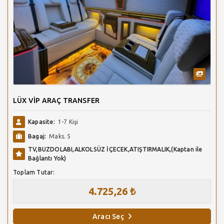
LÜX VİP ARAÇ TRANSFER
Kapasite:
1-7 Kişi
Bagaj:
Maks. 5
TV,BUZDOLABI,ALKOLSÜZ İÇECEK,ATIŞTIRMALIK,(Kaptan ile
Bağlantı Yok)
Toplam Tutar:
4.725,26 ₺
Aracı Seç