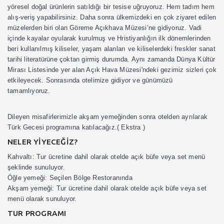
yöresel doğal ürünlerin satıldığı bir tesise uğruyoruz. Hem tadım hem
alış-veriş yapabilirsiniz. Daha sonra ülkemizdeki en çok ziyaret edilen
müzelerden biri olan
Göreme Açıkhava Müzesi
’ne gidiyoruz. Vadi
içinde kayalar oyularak kurulmuş ve Hristiyanlığın ilk dönemlerinden
beri kullanılmış kiliseler, yaşam alanları ve kiliselerdeki freskler sanat
tarihi literatürüne çoktan girmiş durumda. Aynı zamanda
Dünya Kültür
Mirası Listesinde yer alan Açık Hava Müzesi'
ndeki gezimiz sizleri çok
etkileyecek. Sonrasında otelimize gidiyor ve günümüzü
tamamlıyoruz.
Dileyen misafirlerimizle akşam yemeğinden sonra otelden ayrılarak
Türk Gecesi programına katılacağız.( Ekstra )
NELER YİYECEĞİZ?
Kahvaltı:
Tur ücretine dahil olarak otelde açık büfe veya set menü
şeklinde sunuluyor.
Öğle yemeği:
Seçilen Bölge Restoranında
Akşam yemeği:
Tur ücretine dahil olarak otelde açık büfe veya set
menü olarak sunuluyor.
TUR PROGRAMI