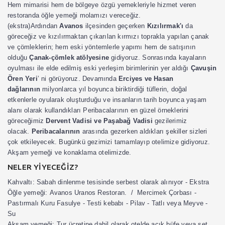
Hem mimarisi hem de bölgeye özgü yemekleriyle hizmet veren
restoranda öğle yemeği molamızı vereceğiz.
(ekstra)Ardından
Avanos
ilçesinden geçerken
Kızılırmak'ı
da
göreceğiz ve kızılırmaktan çıkarılan kırmızı toprakla yapılan çanak
ve çömleklerin; hem eski yöntemlerle yapımı hem de satışının
olduğu
Çanak-çömlek atölyesine
gidiyoruz. Sonrasında kayaların
oyulması ile elde edilmiş eski yerleşim birimlerinin yer aldığı
Çavuşin
Ören Yeri
’ ni görüyoruz. Devamında
Erciyes ve Hasan
dağlarının
milyonlarca yıl boyunca biriktirdiği tüflerin, doğal
etkenlerle oyularak oluşturduğu ve insanların tarih boyunca yaşam
alanı olarak kullandıkları Peribacalarının en güzel örneklerini
göreceğimiz
Dervent Vadisi ve Paşabağ Vadisi
gezilerimiz
olacak.
Peribacalarının
arasında gezerken aldıkları şekiller sizleri
çok etkileyecek. Bugünkü gezimizi tamamlayıp otelimize gidiyoruz.
Akşam yemeği ve konaklama otelimizde.
NELER YİYECEĞİZ?
Kahvaltı:
Sabah dinlenme tesisinde serbest olarak alınıyor - Ekstra
Öğle yemeği:
Avanos Uranos Restoran. / Mercimek Çorbası -
Pastırmalı Kuru Fasulye - Testi kebabı - Pilav - Tatlı veya Meyve -
Su
Akşam yemeği:
Tur ücretine dahil olarak otelde açık büfe veya set