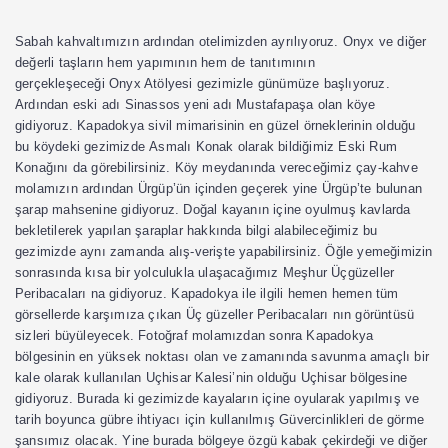
Sabah kahvaltımızın ardından otelimizden ayrılıyoruz.
Onyx
ve diğer
değerli taşların hem yapımının hem de tanıtımının
gerçekleşeceği
Onyx Atölyesi
gezimizle günümüze başlıyoruz.
Ardından eski adı
Sinassos yeni adı Mustafapaşa
olan köye
gidiyoruz. Kapadokya sivil mimarisinin en güzel örneklerinin olduğu
bu köydeki gezimizde
Asmalı Konak olarak bildiğimiz Eski Rum
Konağı
nı da görebilirsiniz. Köy meydanında vereceğimiz çay-kahve
molamızın ardından
Ürgüp
’ün içinden geçerek yine Ürgüp’te bulunan
şarap mahsenine gidiyoruz. Doğal kayanın içine oyulmuş kavlarda
bekletilerek yapılan şaraplar hakkında bilgi alabileceğimiz bu
gezimizde aynı zamanda alış-verişte yapabilirsiniz. Öğle yemeğimizin
sonrasında kısa bir yolculukla ulaşacağımız
Meşhur Üçgüzeller
Peribacaları
na gidiyoruz. Kapadokya ile ilgili hemen hemen tüm
görsellerde karşımıza çıkan
Üç güzeller Peribacaları
nın görüntüsü
sizleri büyüleyecek. Fotoğraf molamızdan sonra Kapadokya
bölgesinin en yüksek noktası olan ve zamanında savunma amaçlı bir
kale olarak kullanılan
Uçhisar Kalesi’
nin olduğu Uçhisar bölgesine
gidiyoruz. Burada ki gezimizde kayaların içine oyularak yapılmış ve
tarih boyunca gübre ihtiyacı için kullanılmış
Güvercinlikler
i de görme
şansımız olacak. Yine burada bölgeye özgü kabak çekirdeği ve diğer