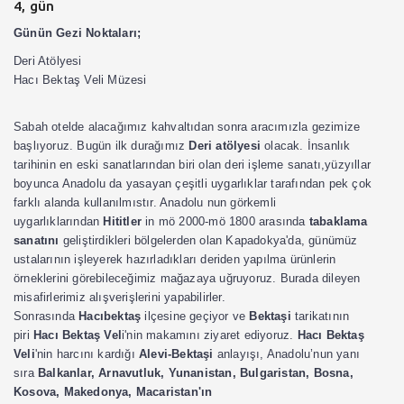
4, gün
Günün Gezi Noktaları;
Deri Atölyesi
Hacı Bektaş Veli Müzesi
Sabah otelde alacağımız kahvaltıdan sonra aracımızla gezimize
başlıyoruz. Bugün ilk durağımız
Deri atölyesi
olacak. İnsanlık
tarihinin en eski sanatlarından biri olan deri işleme sanatı,yüzyıllar
boyunca Anadolu da yasayan çeşitli uygarlıklar tarafından pek çok
farklı alanda kullanılmıstır. Anadolu nun görkemli
uygarlıklarından
Hititler
in mö 2000-mö 1800 arasında
tabaklama
sanatını
geliştirdikleri bölgelerden olan Kapadokya'da, günümüz
ustalarının işleyerek hazırladıkları deriden yapılma ürünlerin
örneklerini görebileceğimiz mağazaya uğruyoruz. Burada dileyen
misafirlerimiz alışverişlerini yapabilirler.
Sonrasında
Hacıbektaş
ilçesine geçiyor ve
Bektaşi
tarikatının
piri
Hacı Bektaş Vel
i'nin makamını ziyaret ediyoruz.
Hacı Bektaş
Veli
'nin harcını kardığı
Alevi-Bektaşi
anlayışı, Anadolu’nun yanı
sıra
Balkanlar, Arnavutluk, Yunanistan, Bulgaristan, Bosna,
Kosova, Makedonya, Macaristan'ın