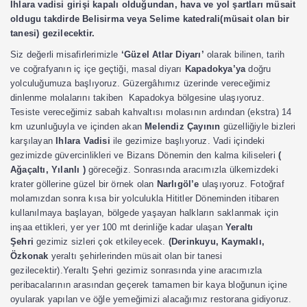
Ihlara vadisi girişi kapalı olduğundan, hava ve yol şartları müsait
oldugu takdirde Belisirma veya Selime katedrali(müsait olan bir
tanesi) gezilecektir.
Siz değerli misafirlerimizle
‘Güzel Atlar Diyarı’
olarak bilinen, tarih
ve coğrafyanın iç içe geçtiği, masal diyarı
Kapadokya’ya
doğru
yolculuğumuza başlıyoruz. Güzergâhımız üzerinde vereceğimiz
dinlenme molalarını takiben Kapadokya bölgesine ulaşıyoruz.
Tesiste vereceğimiz sabah kahvaltısı molasının ardından (ekstra) 14
km uzunluğuyla ve içinden akan
Melendiz Çayının
güzelliğiyle bizleri
karşılayan
Ihlara Vadisi
ile gezimize başlıyoruz. Vadi içindeki
gezimizde güvercinlikleri ve Bizans Dönemin den kalma kiliseleri
(
Ağaçaltı, Yılanlı )
göreceğiz. Sonrasında aracımızla ülkemizdeki
krater göllerine güzel bir örnek olan
Narlıgöl’e
ulaşıyoruz. Fotoğraf
molamızdan sonra kısa bir yolculukla Hititler Döneminden itibaren
kullanılmaya başlayan, bölgede yaşayan halkların saklanmak için
inşaa ettikleri, yer yer 100 mt derinliğe kadar ulaşan
Yeraltı
Şehri
gezimiz sizleri çok etkileyecek.
(Derinkuyu, Kaymaklı,
Özkonak
yeraltı şehirlerinden müsait olan bir tanesi
gezilecektir).Yeraltı Şehri gezimiz sonrasında yine aracımızla
peribacalarının arasından geçerek tamamen bir kaya bloğunun içine
oyularak yapılan ve öğle yemeğimizi alacağımız restorana gidiyoruz.