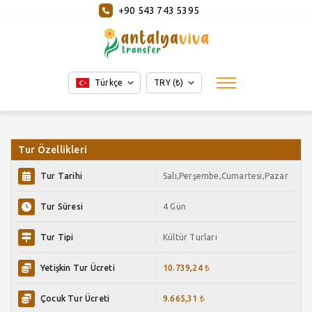
+90 543 743 5395
Türkçe
TRY (₺)
Tur Özellikleri
Tur Tarihi
Salı,Perşembe,Cumartesi,Pazar
Tur Süresi
4 Gün
Tur Tipi
Kültür Turları
Yetişkin Tur Ücreti
10.739,24 ₺
Çocuk Tur Ücreti
9.665,31 ₺