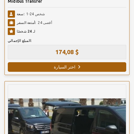
Midibus Transfer
1-24 شخص
سعة:
أقصى 24
أمتعة السفر:
لـ 24 شخصًا
المبلغ الإجمالي:
174,08 $
اختر السيارة