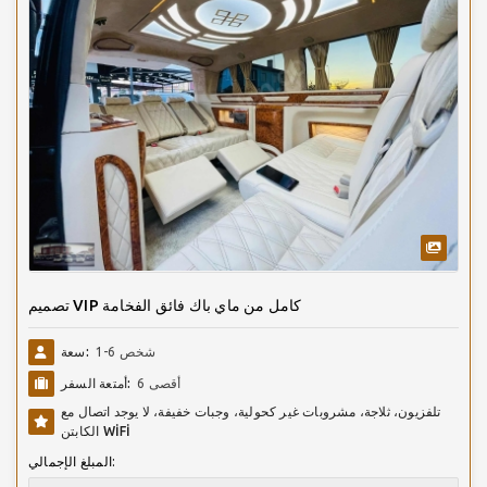
تصميم VIP كامل من ماي باك فائق الفخامة
1-6 شخص
سعة:
أقصى 6
أمتعة السفر:
تلفزيون، ثلاجة، مشروبات غير كحولية، وجبات خفيفة، لا يوجد اتصال مع
الكابتن WİFİ
المبلغ الإجمالي: