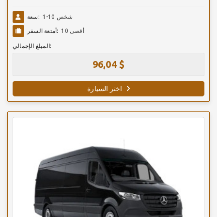
1-10 شخص
سعة:
أقصى 10
أمتعة السفر:
المبلغ الإجمالي:
96,04 $
اختر السيارة