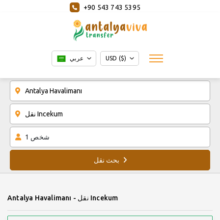
+90 543 743 5395
USD ($)
عربي
شخص
1
بحث نقل
Antalya Havalimanı - نقل Incekum