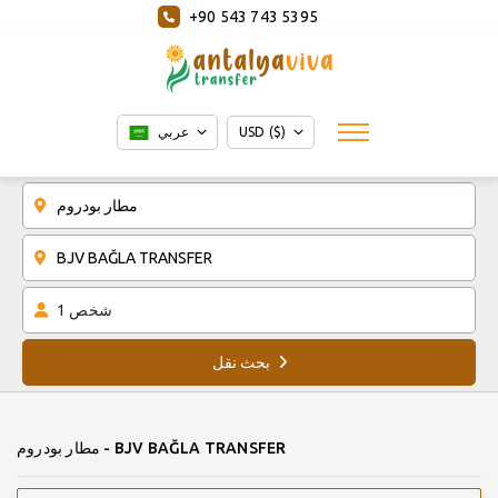
+90 543 743 5395
USD ($)
عربي
شخص
1
بحث نقل
مطار بودروم - BJV BAĞLA TRANSFER