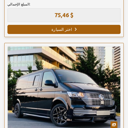
المبلغ الإجمالي:
75,46 $
اختر السيارة