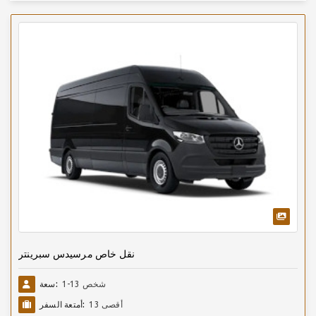
نقل خاص مرسيدس سبرينتر
1-13 شخص
سعة:
أقصى 13
أمتعة السفر: